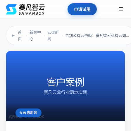
☰
申请试用
首
新闻中
云盘新
←
告别公有云依赖：赛凡智云私有云如何让企业重掌...
›
›
›
页
心
闻
云盘新闻