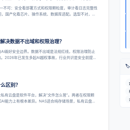
缺一不可：安全看部署方式和权限颗粒度，审计看日志完整性
问，国产化看芯片、操作系统、数据库适配。选型不对，轻
须先解决数据不出域和权限治理？
给AI画好安全边界。数据不出域是法规红线，权限治理防止
口。2026年已发生多起AI越权事故，行业共识是安全前提必

什么区别？
业私有云盘是软件平台，解决“文件怎么管”。两者在权限颗
AI能力上有根本差异。NAS适合纯存储场景，私有云盘适