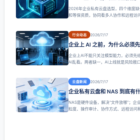
2026年企业私有云盘选型，四个维度
和等保资质，协同看多人协作和远程访
则效率打折，重则合规出局。
2026/7/17
行业动态
企业上 AI 之前，为什么必
企业上AI不能只关注模型能力，必须先
AI乱看。两者缺一，AI上线就是风险敞
须先于AI应用。
2026/7/17
云盘新闻
企业私有云盘和 NAS 到底有
NAS是硬件设备，解决“文件放哪”；企
粒度、操作审计、协作方式、远程访问和
合需要精细管控和AI就绪的企业。