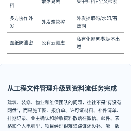
散落易丢
集中归档+全文检索
档
多方协作外
外发提取码/水印/有
外发难管控
发
效期
私有化部署·数据不出
图纸防泄密
公有云顾虑
域
从工程文件管理升级到资料流任务完成
建筑、装修、物业和维保团队的问题，往往不是“有没有
网盘”，而是施工图、报价单、许可证材料、补件清单、
排期记录、业主确认和验收资料散落在微信、邮件、表
格和个人电脑里，项目经理很难追踪谁还没补、哪一版