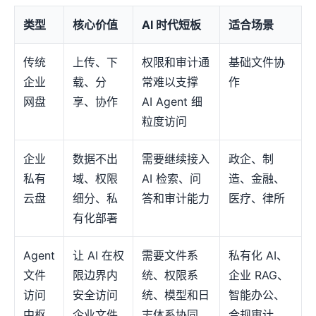
类型
核心价值
AI 时代短板
适合场景
传统
上传、下
权限和审计通
基础文件协
企业
载、分
常难以支撑
作
网盘
享、协作
AI Agent 细
粒度访问
企业
数据不出
需要继续接入
政企、制
私有
域、权限
AI 检索、问
造、金融、
云盘
细分、私
答和审计能力
医疗、律所
有化部署
Agent
让 AI 在权
需要文件系
私有化 AI、
文件
限边界内
统、权限系
企业 RAG、
访问
安全访问
统、模型和日
智能办公、
中枢
企业文件
志体系协同
合规审计