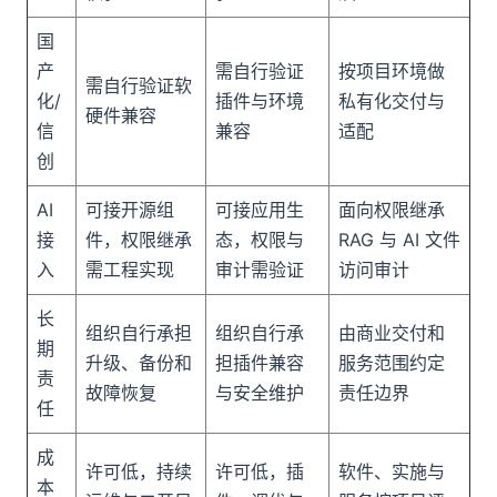
国
产
需自行验证
按项目环境做
需自行验证软
化/
插件与环境
私有化交付与
硬件兼容
信
兼容
适配
创
AI
可接开源组
可接应用生
面向权限继承
接
件，权限继承
态，权限与
RAG 与 AI 文件
入
需工程实现
审计需验证
访问审计
长
组织自行承担
组织自行承
由商业交付和
期
升级、备份和
担插件兼容
服务范围约定
责
故障恢复
与安全维护
责任边界
任
成
许可低，持续
许可低，插
软件、实施与
本