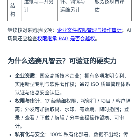
运维与二开另
件、调优与
服务按项目评
结
计
运维另计
估
构
继续核对采购验收项：
企业文件权限管理与操作审计
；AI
场景还应检查
权限继承 RAG 是否会越权
。
为什么选赛凡智云？可验证的硬实力
企业资质
：国家高新技术企业；拥有多项发明专利、
实用新型专利与软件著作权；通过 ISO 质量管理体系
认证与信息安全认证。
权限与审计
：17 级精细权限，按部门 / 项目 / 客户隔
离；外发可加提取码、水印、有效期、随时撤回；登
录 / 查看 / 下载 / 编辑 / 分享全程操作留痕、可审
计。
私有化与安全
：100% 私有化部署、数据不出域；传