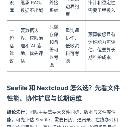
识
继承 RAG、
外接
审计和稳定性
边界约
库
数据不出域
系统
需要工程投入
束
只做
一
要数据边
重沟通
存储
预算敏感且有
句
界、权限治
协作、
和备
运维能力可评
话
理和 AI 落
低敏资
份可
估，但要算长
建
地，优先评
料可考
以考
期维护成本
议
估
虑
虑
Seafile 和 Nextcloud 怎么选？先看文件
性能、协作扩展与长期运维
结论先行：
团队主要需要大文件同步、版本与文件库性
能，可先评估 Seafile；需要日历、通讯录、在线办公和