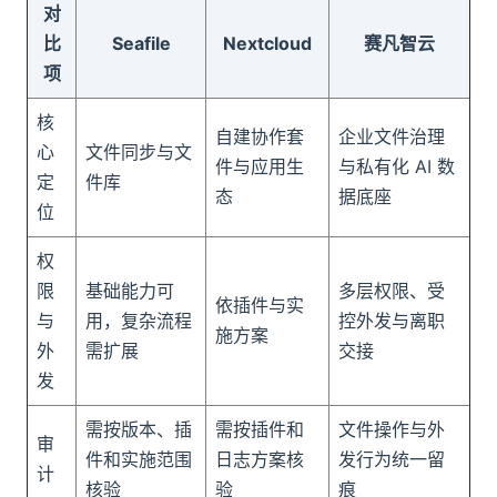
对
比
Seafile
Nextcloud
赛凡智云
项
核
自建协作套
企业文件治理
心
文件同步与文
件与应用生
与私有化 AI 数
定
件库
态
据底座
位
权
限
基础能力可
多层权限、受
依插件与实
与
用，复杂流程
控外发与离职
施方案
外
需扩展
交接
发
需按版本、插
需按插件和
文件操作与外
审
件和实施范围
日志方案核
发行为统一留
计
核验
验
痕