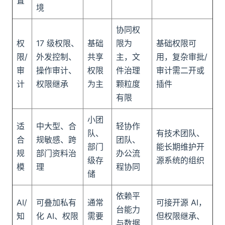
置
境
协同权
权
17 级权限、
基础
限为
基础权限可
限/
外发控制、
共享
主，文
用，复杂审批/
审
操作审计、
权限
件治理
审计需二开或
计
权限继承
为主
颗粒度
插件
有限
小团
适
中大型、合
轻协作
队、
有技术团队、
合
规敏感、跨
团队、
部门
能长期维护开
规
部门资料治
办公流
级存
源系统的组织
模
理
程协同
储
依赖平
AI/
可叠加私有
通常
可接开源 AI，
台能力
知
化 AI、权限
需要
但权限继承、
与数据