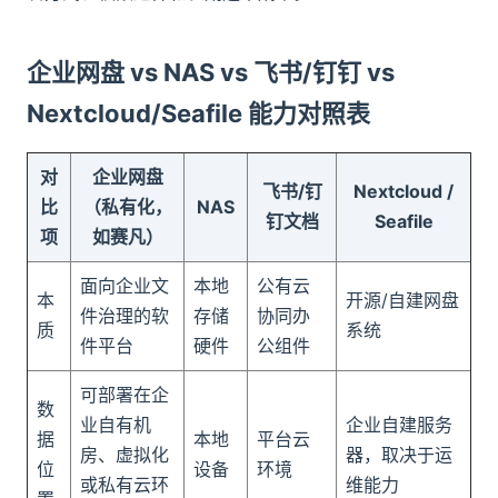
企业网盘 vs NAS vs 飞书/钉钉 vs
Nextcloud/Seafile 能力对照表
对
企业网盘
飞书/钉
Nextcloud /
比
（私有化，
NAS
钉文档
Seafile
项
如赛凡）
面向企业文
本地
公有云
本
开源/自建网盘
件治理的软
存储
协同办
质
系统
件平台
硬件
公组件
可部署在企
数
业自有机
企业自建服务
据
本地
平台云
房、虚拟化
器，取决于运
位
设备
环境
或私有云环
维能力