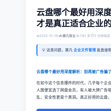
云盘哪个最好用深
才是真正适合企业
📅
2025-10-28
✍️
赛凡智云
📝
1181 字
⏱
3 分钟阅读
💡 这类问题，赛凡
企业文件管理
能直接帮
云盘哪个最好用深度解析：别再被广告骗
在如今这个信息爆炸的时代，几乎每个企
人图便宜选了网盘会员，有人被大牌广告
乱、安全性更是个黑洞。真正好用的云盘，不