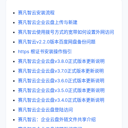
赛凡智云安装流程
赛凡智云企业云盘上传与新建
赛凡智云使用拨号方式的宽带如何设置外网访问
赛凡智云v2.2.0版本百度网盘备份问题
https 根证书安装操作指引
赛凡智云企业云盘v3.8.0正式版本更新说明
赛凡智云企业云盘v3.7.0正式版本更新说明
赛凡智云企业云盘v3.6.0正式版本更新说明
赛凡智云企业云盘v3.5.0正式版本更新说明
赛凡智云企业云盘v3.4.0正式版本更新说明
赛凡智云企业云盘登陆访问
赛凡智云：企业云盘外链文件共享介绍