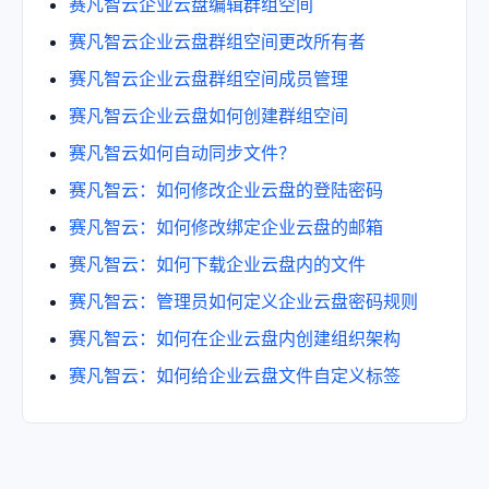
赛凡智云企业云盘编辑群组空间
赛凡智云企业云盘群组空间更改所有者
赛凡智云企业云盘群组空间成员管理
赛凡智云企业云盘如何创建群组空间
赛凡智云如何自动同步文件？
赛凡智云：如何修改企业云盘的登陆密码
赛凡智云：如何修改绑定企业云盘的邮箱
赛凡智云：如何下载企业云盘内的文件
赛凡智云：管理员如何定义企业云盘密码规则
赛凡智云：如何在企业云盘内创建组织架构
赛凡智云：如何给企业云盘文件自定义标签