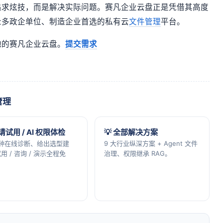
追求炫技，而是解决实际问题。赛凡企业云盘正是凭借其高度
众多政企单位、制造企业首选的私有云
文件管理
平台。
地的赛凡企业云盘。
提交需求
管理
申请试用 / AI 权限体检
💡 全部解决方案
分钟在线诊断、给出选型建
9 大行业纵深方案 + Agent 文件
用 / 咨询 / 演示全程免
治理、权限继承 RAG。