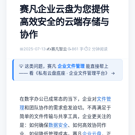
赛凡企业云盘为您提供
高效安全的云端存储与
协作
📅
2025-07-13
✍️
赛凡智云
📝
861 字
⏱
2 分钟阅读
💡 这类问题，赛凡
企业文件管理
能直接帮上
—— 看《
私有云盘底座 · 企业文件管理平台
》 →
在数字办公已成常态的当下，企业对
文件管
理
和团队协作的需求愈发迫切。不再满足于
简单的文件传输与共享工具，企业更关注的
是：如何确保
数据安全
、如何高效协同作
业、如何降低管理成本。赛凡
企业云盘
，正