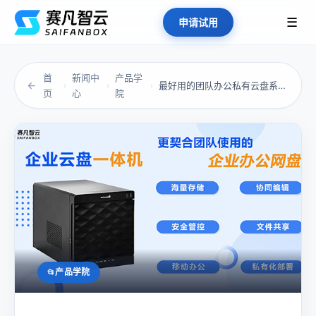
☰
申请试用
首
新闻中
产品学
←
最好用的团队办公私有云盘系统是哪个？
›
›
›
页
心
院
产品学院