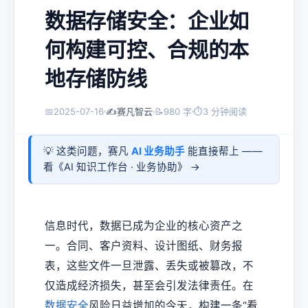
数据存储安全：企业如
何构建可控、合规的本
地存储防线
📅
2025-07-16
✍️
赛凡智云
📝
980 字
⏱
3 分钟阅读
💡 这类问题，赛凡
AI 业务助手
能直接帮上 ——
看《
AI 知识工作台 · 业务协助
》 →
信息时代，数据已成为企业的核心资产之
一。合同、客户资料、设计图纸、财务报
表，这些文件一旦泄露、丢失或被篡改，不
仅造成经济损失，甚至会引发法律责任。在
数据安全
风险日益增加的今天，构建一条“看