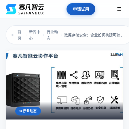
☰
申请试用
首
新闻中
行业动
←
数据存储安全：企业如何构建可控、合规的本地存...
›
›
›
页
心
态
行业动态