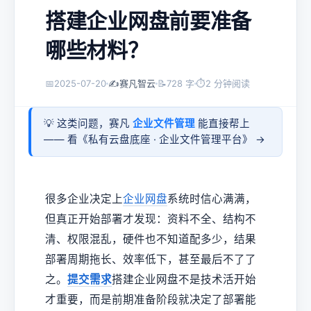
搭建企业网盘前要准备
哪些材料？
📅
2025-07-20
✍️
赛凡智云
📝
728 字
⏱
2 分钟阅读
💡 这类问题，赛凡
企业文件管理
能直接帮上
—— 看《
私有云盘底座 · 企业文件管理平台
》 →
很多企业决定上
企业网盘
系统时信心满满，
但真正开始部署才发现：资料不全、结构不
清、权限混乱，硬件也不知道配多少，结果
部署周期拖长、效率低下，甚至最后不了了
之。
提交需求
搭建企业网盘不是技术活开始
才重要，而是前期准备阶段就决定了部署能