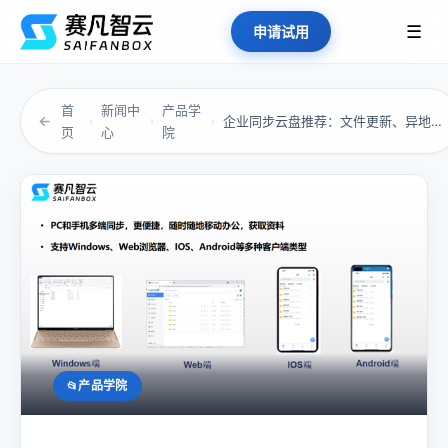
☰
申请试用
首
新闻中
产品学
←
企业同步云盘推荐：文件更新、异地协作一键搞定
›
›
›
页
心
院
产品学院