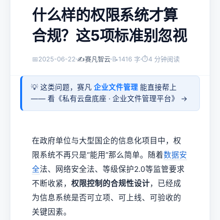
什么样的权限系统才算
合规？这5项标准别忽视
📅
2025-06-22
✍️
赛凡智云
📝
1416 字
⏱
4 分钟阅读
💡 这类问题，赛凡
企业文件管理
能直接帮上
—— 看《
私有云盘底座 · 企业文件管理平台
》 →
在政府单位与大型国企的信息化项目中，权
限系统不再只是“能用”那么简单。随着
数据安
全
法、网络安全法、等级保护2.0等监管要求
不断收紧，
权限控制的合规性设计
，已经成
为信息系统是否可立项、可上线、可验收的
关键因素。