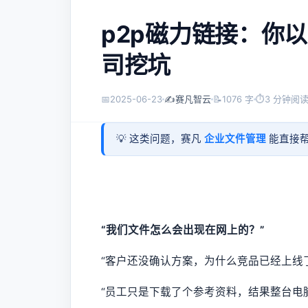
p2p磁力链接：你
司挖坑
📅
2025-06-23
✍️
赛凡智云
📝
1076 字
⏱
3 分钟阅
💡 这类问题，赛凡
企业文件管理
能直接帮
“我们文件怎么会出现在网上的？”
“客户还没确认方案，为什么竞品已经上线
“员工只是下载了个参考资料，结果整台电