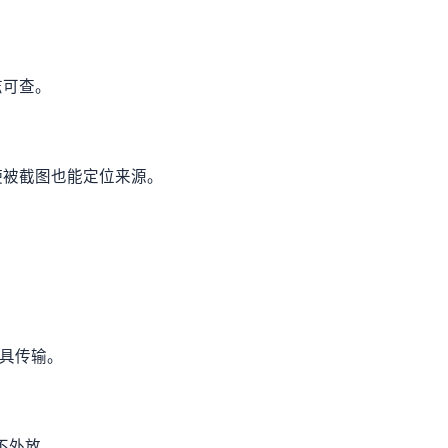
志可查。
使被截图也能定位来源。
工具传输。
不外放。