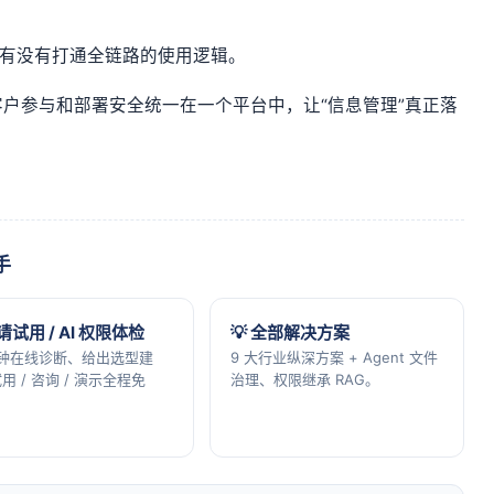
于有没有打通全链路的使用逻辑。
户参与和部署安全统一在一个平台中，让“信息管理”真正落
手
申请试用 / AI 权限体检
💡 全部解决方案
分钟在线诊断、给出选型建
9 大行业纵深方案 + Agent 文件
用 / 咨询 / 演示全程免
治理、权限继承 RAG。