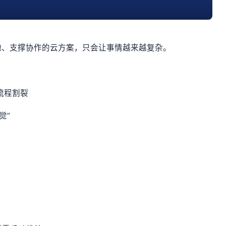
地、支撑协作的云方案，只会让事情越来越复杂。
流程割裂
觉”
”
晰