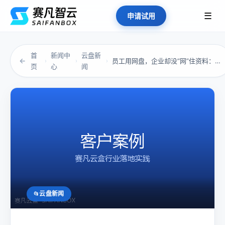
☰
申请试用
首
新闻中
云盘新
←
员工用网盘，企业却没“网”住资料：你需要的不...
›
›
›
页
心
闻
云盘新闻