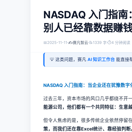
NASDAQ 入门指
别人已经靠数据赚
📅
2025-11-11
✍️
赛凡智云
📝
1339 字
⏱
4 分钟阅读
💡 这类问题，赛凡
AI 知识工作台
能直接帮
NASDAQ 入门指南：当企业还在犹豫数
过去三年，资本市场的风口几乎都绕不开一个
能源公司，他们都有一个共同特征：生意越
但令人焦虑的是，很多传统企业依然停留在
策，而我们还在靠Excel统计、靠经验判断