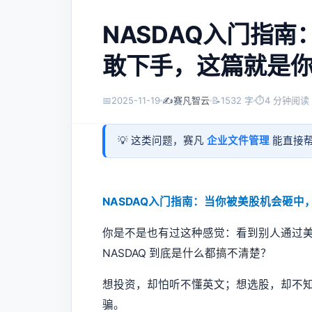
NASDAQ入门指
敢下手，这篇就是你
📅
2025-11-19
✍️
赛凡智云
📝
1532 字
⏱
4 分钟阅读
💡 这类问题，赛凡
企业文件管理
能直接帮
NASDAQ入门指南：当你被美股机会砸中
你是不是也有过这种感觉：看到别人通过
NASDAQ 到底是什么都搞不清楚？
想投资，却怕听不懂英文；想选股，却不
骗。