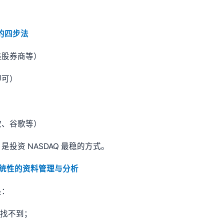
的四步法
美股券商等）
即可）
软、谷歌等）
投资 NASDAQ 最稳的方式。
系统性的资料管理与分析
是：
都找不到；