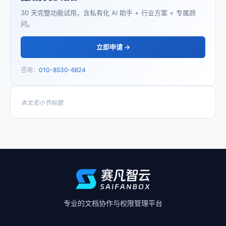
30 天完整功能试用，含私有化 AI 助手 + 行业方案 + 专属顾
问。
立即申请 →
咨询：
010-8530-6624
本文无小节标题
专业的文档协作与权限管理平台