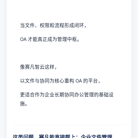
当文件、权限和流程形成闭环，
OA 才能真正成为管理中枢。
像赛凡智云这样，
以文件与协同为核心重构 OA 的平台，
更适合作为企业长期协同办公管理的基础设
施。
这类问题，赛凡能直接帮上：企业文件管理