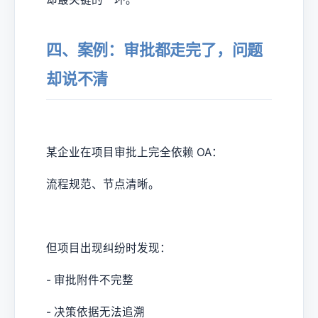
四、案例：审批都走完了，问题
却说不清
某企业在项目审批上完全依赖 OA：
流程规范、节点清晰。
但项目出现纠纷时发现：
- 审批附件不完整
- 决策依据无法追溯