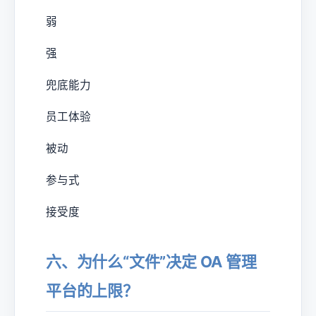
弱
强
兜底能力
员工体验
被动
参与式
接受度
六、为什么“文件”决定 OA 管理
平台的上限？