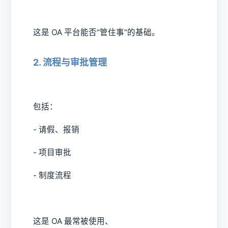
这是 OA 平台能否“管住事”的基础。
2. 流程与审批管理
包括：
- 请假、报销
- 项目审批
- 制度流程
这是 OA 最常被使用、