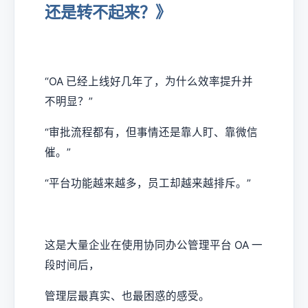
还是转不起来？》
“OA 已经上线好几年了，为什么效率提升并
不明显？”
“审批流程都有，但事情还是靠人盯、靠微信
催。”
“平台功能越来越多，员工却越来越排斥。”
这是大量企业在使用协同办公管理平台 OA 一
段时间后，
管理层最真实、也最困惑的感受。