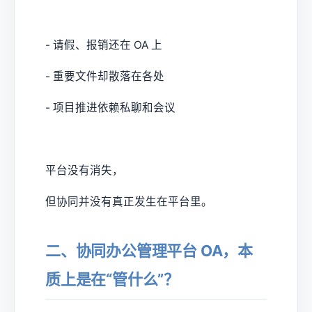
- 请假、报销还在 OA 上
- 重要文件却散落在各处
- 项目推进依赖私聊和会议
平台没有消失，
但协同并没有真正发生在平台里。
二、协同办公管理平台 OA，本
质上是在“管什么”？