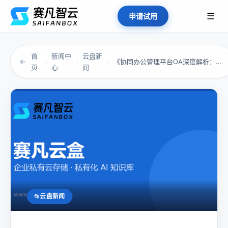
☰
申请试用
首
新闻中
云盘新
←
《协同办公管理平台OA深度解析：平台都上了，...
›
›
›
页
心
闻
云盘新闻