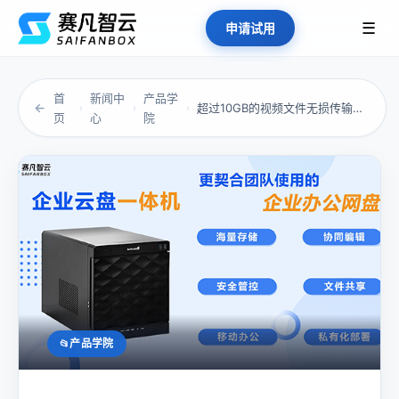
☰
申请试用
首
新闻中
产品学
←
超过10GB的视频文件无损传输的方法有哪些
›
›
›
页
心
院
产品学院