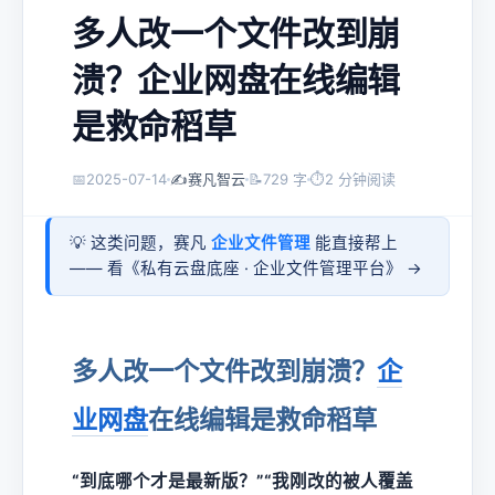
多人改一个文件改到崩
溃？企业网盘在线编辑
是救命稻草
📅
2025-07-14
✍️
赛凡智云
📝
729 字
⏱
2 分钟阅读
💡 这类问题，赛凡
企业文件管理
能直接帮上
—— 看《
私有云盘底座 · 企业文件管理平台
》 →
多人改一个文件改到崩溃？
企
业网盘
在线编辑是救命稻草
“到底哪个才是最新版？”“我刚改的被人覆盖