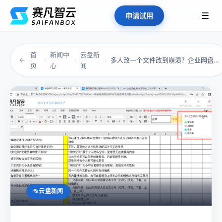
☰
申请试用
首
新闻中
云盘新
←
多人改一个文件改到崩溃？企业网盘在线编辑是救...
›
›
›
页
心
闻
云盘新闻