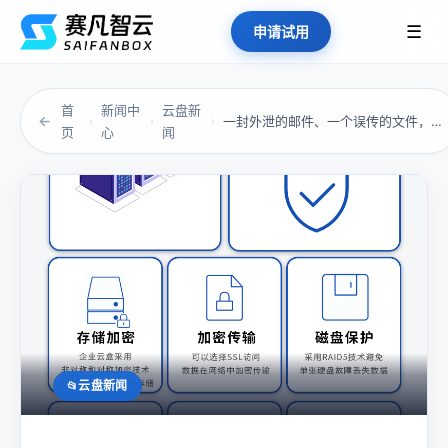
☰
申请试用
首
新闻中
云盘新
←
一封外泄的邮件、一个误传的文件，能摧毁一家企...
›
›
›
页
心
闻
云盘新闻