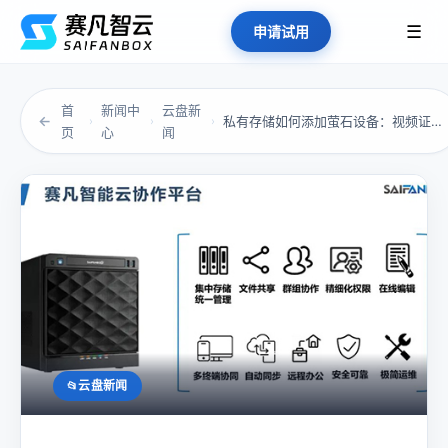
☰
申请试用
首
新闻中
云盘新
←
私有存储如何添加萤石设备：视频证据不能存“云...
›
›
›
页
心
闻
云盘新闻