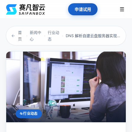
☰
申请试用
首
新闻中
行业动
←
DNS 解析自建云盘服务器实现域名访问？
›
›
›
页
心
态
行业动态