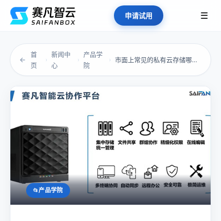
☰
申请试用
首
新闻中
产品学
←
市面上常见的私有云存储哪个品牌好
›
›
›
页
心
院
产品学院