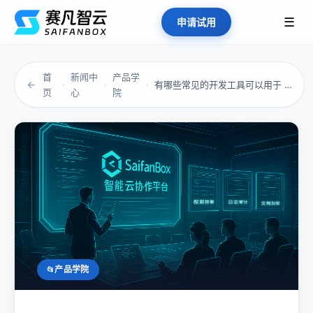
☰
申请试用
首
新闻中
产品学
←
有哪些常见的开发工具可以用于 Windows...
›
›
›
页
心
院
产品学院