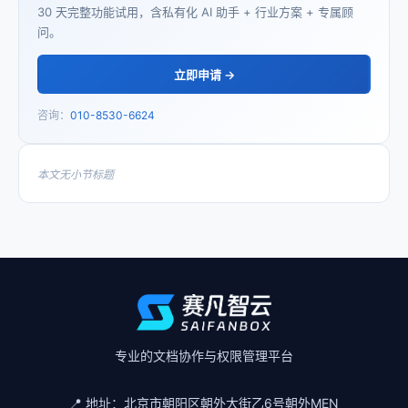
30 天完整功能试用，含私有化 AI 助手 + 行业方案 + 专属顾
问。
立即申请 →
咨询：
010-8530-6624
本文无小节标题
专业的文档协作与权限管理平台
📍 地址：
北京市朝阳区朝外大街乙6号朝外MEN