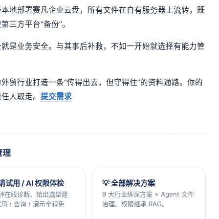
择本地部署赛凡企业云盘，所有文件在自有服务器上流转，既
第三方平台“备份”。
全就是业务安全。与其事后补救，不如一开始就选择有能力管
外贸行业打造一条“传得出去，但守得住”的资料通路。你的
能任人取走。
提交需求
管理
申请试用 / AI 权限体检
💡 全部解决方案
分钟在线诊断、给出选型建
9 大行业纵深方案 + Agent 文件
用 / 咨询 / 演示全程免
治理、权限继承 RAG。