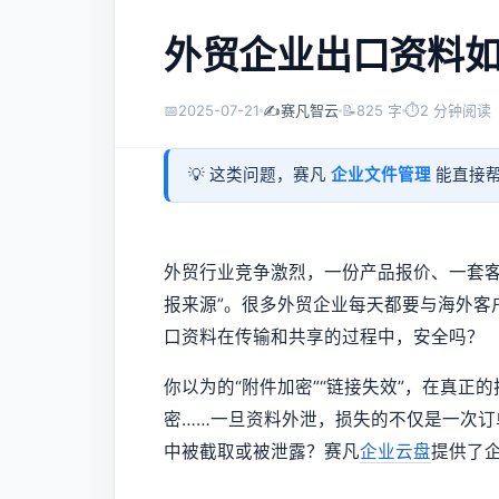
外贸企业出口资料
📅
2025-07-21
✍️
赛凡智云
📝
825 字
⏱
2 分钟阅读
💡 这类问题，赛凡
企业文件管理
能直接帮
外贸行业竞争激烈，一份产品报价、一套客
报来源”。很多外贸企业每天都要与海外客
口资料在传输和共享的过程中，安全吗？
你以为的“附件加密”“链接失效”，在真
密……一旦资料外泄，损失的不仅是一次
中被截取或被泄露？赛凡
企业云盘
提供了