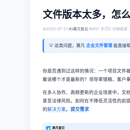
文件版本太多，怎
📅
2025-07-21
✍️
赛凡智云
📝
651 字
⏱
2 分钟阅读
💡 这类问题，赛凡
企业文件管理
能直接帮
你是否遇到过这样的情况：一个项目文件被反
敢说哪个才是最新的？领导审错稿、客户拿
在多人协作、高频更新的企业场景中，文
甚至法律风险。如何在不降低灵活性的前提
的
解决方案
。
提交需求