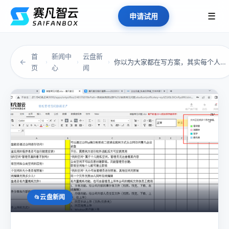
☰
申请试用
首
新闻中
云盘新
←
你以为大家都在写方案，其实每个人都在“单机作...
›
›
›
页
心
闻
云盘新闻