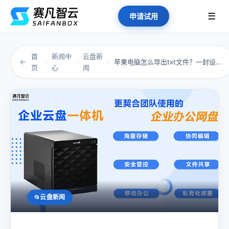
☰
申请试用
首
新闻中
云盘新
←
苹果电脑怎么导出txt文件？一封设计总监的吐...
›
›
›
页
心
闻
云盘新闻