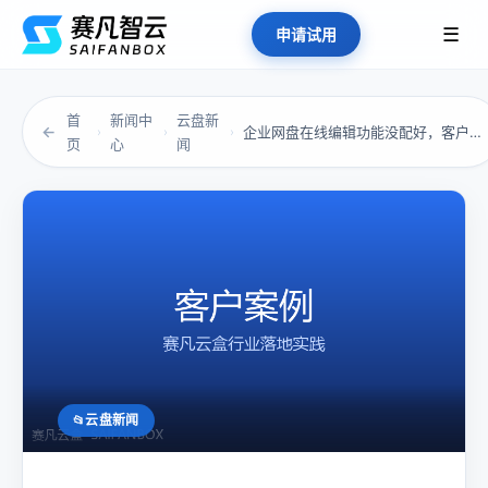
☰
申请试用
首
新闻中
云盘新
←
企业网盘在线编辑功能没配好，客户三次催稿我只...
›
›
›
页
心
闻
云盘新闻