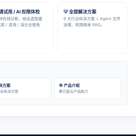
申请试用 / AI 权限体检
💡 全部解决方案
分钟在线诊断、给出选型建
9 大行业纵深方案 + Agent 文件
用 / 咨询 / 演示全程免
治理、权限继承 RAG。
解决方案
🎯 产品介绍
行业纵深方案
赛凡智云产品能力