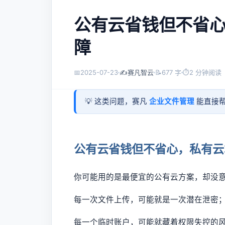
公有云省钱但不省
障
📅
2025-07-23
✍️
赛凡智云
📝
677 字
⏱
2 分钟阅读
💡 这类问题，赛凡
企业文件管理
能直接帮
公有云省钱但不省心，私有云
你可能用的是最便宜的公有云方案，却没
每一次文件上传，可能就是一次潜在泄密
每一个临时账户，可能就藏着权限失控的