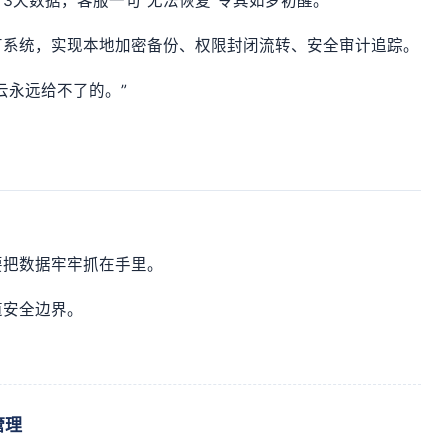
3天数据，客服一句“无法恢复”令其如梦初醒。
有系统，实现本地加密备份、权限封闭流转、安全审计追踪。
云永远给不了的。”
。
要把数据牢牢抓在手里。
道安全边界。
管理