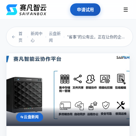
☰
申请试用
首
新闻中
云盘新
←
“省事”的公有云，正在让你的企业陷入隐患？
›
›
›
页
心
闻
云盘新闻