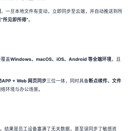
制
，一旦本地文件有变动，立即同步至云端，并自动推送到所
“所见即所得”
。
要覆盖
Windows、macOS、iOS、Android 等全端环境
，且
PP + Web 网页同步
三位一体，同时具备
断点续传、文件
网络环境与办公场景。
”，结果是员工设备塞满了无关数据，甚至误同步了敏感资