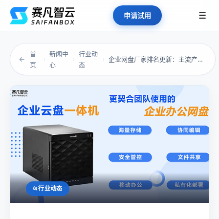
☰
申请试用
首
新闻中
行业动
←
企业网盘厂家排名更新：主流产品优劣全解析
›
›
›
页
心
态
行业动态