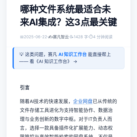
哪种文件系统最适合未
来AI集成？这3点最关键
📅
2025-06-22
✍️
赛凡智云
📝
1428 字
⏱
4 分钟阅读
💡 这类问题，赛凡
AI 知识工作台
能直接帮上
—— 看《
AI 知识工作台
》 →
引言
随着AI技术的快速发展，
企业网盘
已从传统的
文件存储工具进化为支持智能协作、数据治
理与业务创新的数字中枢。对于IT负责人而
言，选择一款具备插件化扩展能力、动态权
限管控与高效智能检索的网盘系统，不仅是