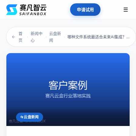
☰
申请试用
首
新闻中
云盘新
←
哪种文件系统最适合未来AI集成？这3点最关键
›
›
›
页
心
闻
云盘新闻