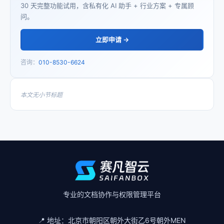
30 天完整功能试用，含私有化 AI 助手 + 行业方案 + 专属顾
问。
立即申请 →
咨询：
010-8530-6624
本文无小节标题
专业的文档协作与权限管理平台
📍 地址：
北京市朝阳区朝外大街乙6号朝外MEN