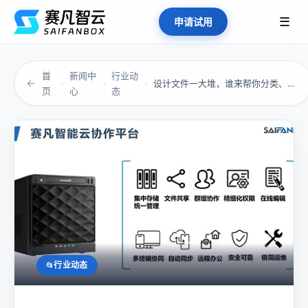
☰
申请试用
首
新闻中
行业动
←
设计文件一大堆，谁来帮你分类、同步、找回？
›
›
›
页
心
态
行业动态