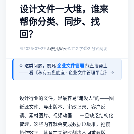
设计文件一大堆，谁来
帮你分类、同步、找
回？
📅
2025-07-27
✍️
赛凡智云
📝
742 字
⏱
2 分钟阅读
💡 这类问题，赛凡
企业文件管理
能直接帮上
—— 看《
私有云盘底座 · 企业文件管理平台
》 →
设计行业的文件，是最容易“淹没人”的——图
纸源文件、导出版本、审改记录、客户反
馈、素材图片、视频动画……一旦缺乏结构化
管理，这些内容就会变成数据垃圾堆，拖慢
协作效率，甚至在关键时刻找不回重要版