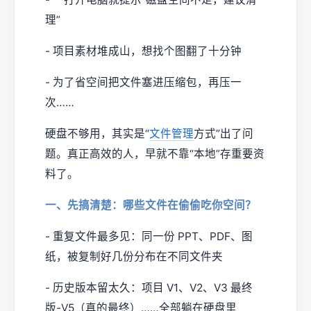
理”
- 项目素材堆成山，想找个图翻了十分钟
- 为了省空间把文件塞进压缩包，再压一
次……
硬盘不够用，其实是“
文件管理
方式”出了问
题。真正高效的人，早就不靠“本地”存重要资
料了。
一、先搞清楚：哪些文件在偷偷吃你空间？
- 重复文件最多见：同一份 PPT、PDF、图
纸，被复制好几份分布在不同文件夹
- 历史版本留太久：项目 V1、V2、V3 最终
版-V5（真的最终）……全部躺在硬盘里