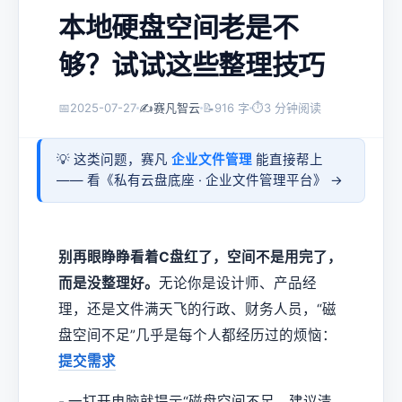
本地硬盘空间老是不
够？试试这些整理技巧
📅
2025-07-27
✍️
赛凡智云
📝
916 字
⏱
3 分钟阅读
💡 这类问题，赛凡
企业文件管理
能直接帮上
—— 看《
私有云盘底座 · 企业文件管理平台
》 →
别再眼睁睁看着C盘红了，空间不是用完了，
而是没整理好。
无论你是设计师、产品经
理，还是文件满天飞的行政、财务人员，“磁
盘空间不足”几乎是每个人都经历过的烦恼：
提交需求
- 一打开电脑就提示“磁盘空间不足，建议清