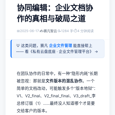
协同编辑：企业文档协
作的真相与破局之道
📅
2025-06-17
✍️
赛凡智云
📝
1284 字
⏱
4 分钟阅读
💡 这类问题，赛凡
企业文件管理
能直接帮上
—— 看《
私有云盘底座 · 企业文件管理平台
》 →
在团队协作的日常中，有一种“隐形内耗”长期
被忽视：那就是
文件版本的混乱协作
。一个
简单的文档改动，可能触发多个“版本地狱”：
V1、V2_final、V2_final_final、V3_draft_李
总修订版（1）……最终没人知道哪个才是要
交给客户的版本。