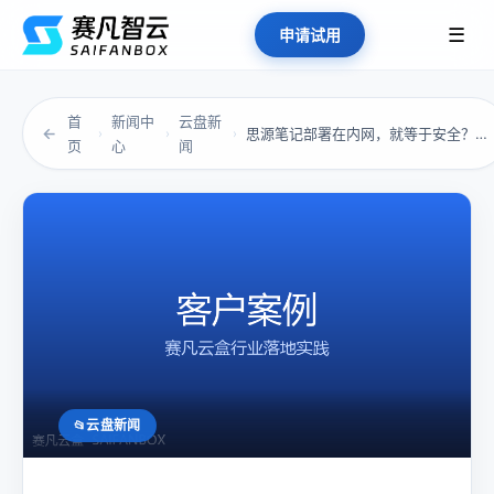
☰
申请试用
首
新闻中
云盘新
←
思源笔记部署在内网，就等于安全？别高估了“自...
›
›
›
页
心
闻
云盘新闻