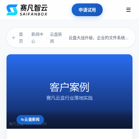
☰
申请试用
首
新闻中
云盘新
←
云盘大战升级，企业的文件系统别再“站错队”
›
›
›
页
心
闻
云盘新闻