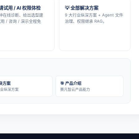
申请试用 / AI 权限体检
💡 全部解决方案
分钟在线诊断、给出选型建
9 大行业纵深方案 + Agent 文件
用 / 咨询 / 演示全程免
治理、权限继承 RAG。
解决方案
🎯 产品介绍
行业纵深方案
赛凡智云产品能力