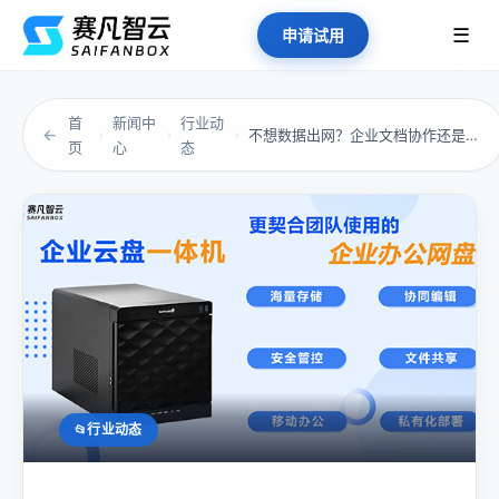
☰
申请试用
首
新闻中
行业动
←
不想数据出网？企业文档协作还是得用赛凡云盘
›
›
›
页
心
态
行业动态