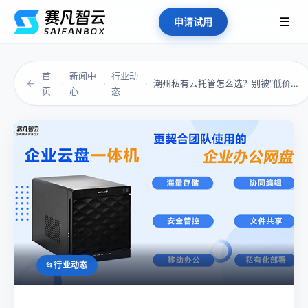
☰
申请试用
首
新闻中
行业动
←
潮州私有云托管怎么选？别被“低价”和“高带宽...
›
›
›
页
心
态
行业动态