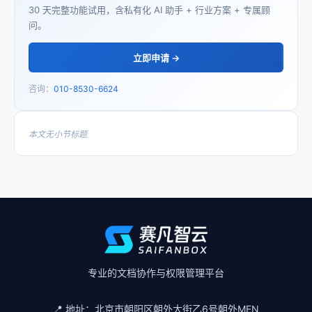
30 天完整功能试用，含私有化 AI 助手 + 行业方案 + 专属顾
问。
立即申请 →
咨询：
010-8530-6624
本文无小节标题
专业的文档协作与权限管理平台
📍 地址：
北京市朝阳区朝外大街乙6号朝外MEN