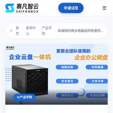
☰
申请试用
首
新闻中
产品学
←
局域网内两台电脑如何快速同步文档？
›
›
›
页
心
院
产品学院