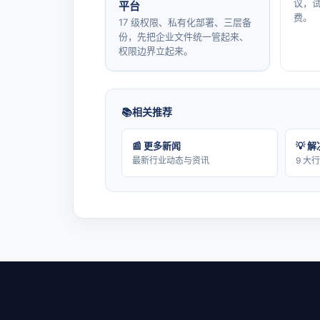
议，试
平台
费。
17 级权限、私有化部署、三层备
份，先把企业文件统一管起来、
权限边界立起来。
相关推荐
📰 更多新闻
💡 
最新行业动态与资讯
9 大