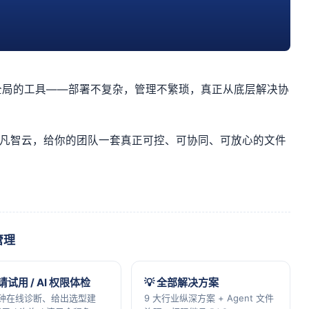
全局的工具——部署不复杂，管理不繁琐，真正从底层解决协
赛凡智云，给你的团队一套真正可控、可协同、可放心的文件
管理
申请试用 / AI 权限体检
💡 全部解决方案
分钟在线诊断、给出选型建
9 大行业纵深方案 + Agent 文件