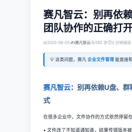
赛凡智云：别再依赖
团队协作的正确打
📅
2025-08-05
✍️
赛凡智云
📝
582 字
⏱
2 分钟阅读
💡 这类问题，赛凡
企业文件管理
能直接帮
赛凡智云
：别再依赖U盘、群
式
在很多企业中，文件协作的方式依然停留在“U
• 文件改了不知道通知谁，结果传错版本